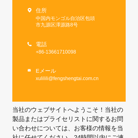
住所

中国内モンゴル自治区包頭
市九源区澤源路8号
電話

+86-13661710098
Eメール

xulilili@fengshengtai.com.cn
当社のウェブサイトへようこそ！当社の
製品またはプライセリストに関するお問
い合わせについては、お客様の情報を当
社に任せてください。24時間以内にご連